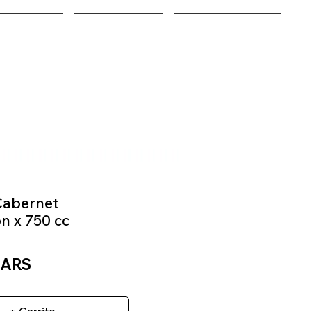
EQUIPOS
NOSOTROS
ENCONTRANOS
Cabernet
n x 750 cc
Precio
 ARS