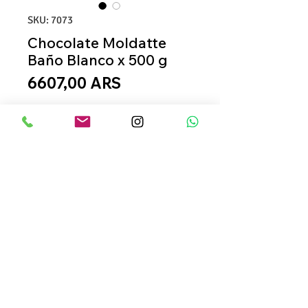
SKU: 7073
Chocolate Moldatte
Baño Blanco x 500 g
Precio
6607,00 ARS
+ Carrito
Comprar
Baño de moldeo Blanco,
no
necesita templado.
- Especial para armado de
figuras, moldeado de
bombones, huevos de pascua,
laterales de postres,
© MARCAS AL SUR / SAN CARLOS DE BARILOCHE
+54 294 4423095
/
PATAGONIA ARGENTINA /
decoración.