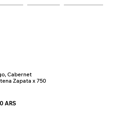
EQUIPOS
NOSOTROS
ENCONTRANOS
go, Cabernet
atena Zapata x 750
Precio
00 ARS