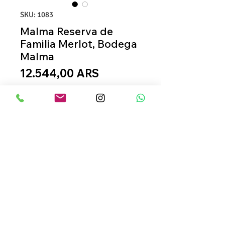
SKU: 1083
Malma Reserva de
Familia Merlot, Bodega
Malma
Precio
12.544,00 ARS
+ Carrito
Comprar
Color rojo bordó intenso. 
Aromas a frutas rojas maduras 
como frambuesas y 
membrillos. En boca se 
perciben sabores a 
mermeladas con toques de 
© MARCAS AL SUR / SAN CARLOS DE BARILOCHE